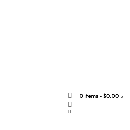
0 items
-
$0.00
0