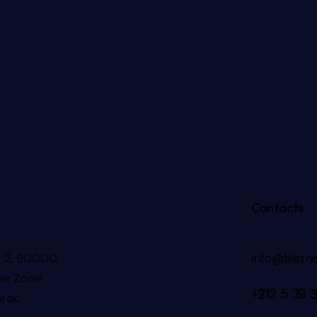
Contacts
ot 2, 90000
info@filet
ee Zone
+2
12 5 39 
aroc