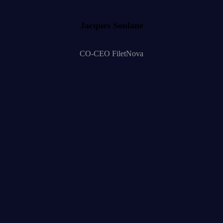
Jacques Soulane
CO-CEO FiletNova