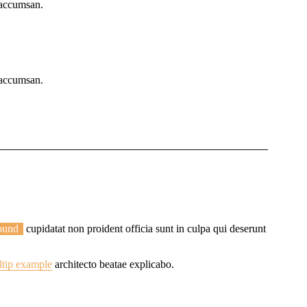
 accumsan.
 accumsan.
ound
cupidatat non proident officia sunt in culpa qui deserunt
ltip example
architecto beatae explicabo.