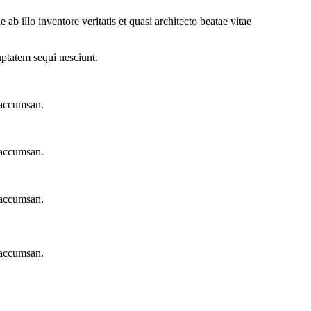
b illo inventore veritatis et quasi architecto beatae vitae
uptatem sequi nesciunt.
 accumsan.
 accumsan.
 accumsan.
 accumsan.