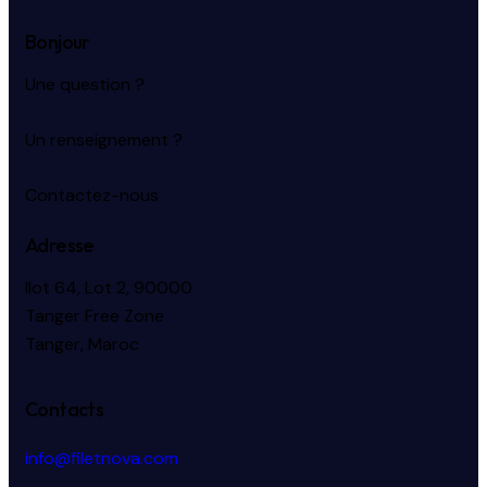
Bonjour
Une question ?
Un renseignement ?
Contactez-nous
Adresse
Ilot 64, Lot 2, 90000
Tanger Free Zone
Tanger, Maroc
Contacts
info@filetnova.com