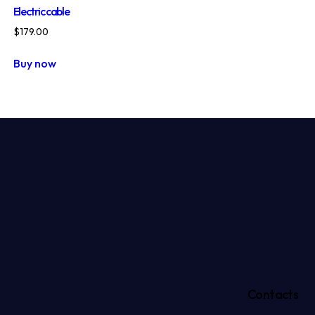
Electric cable
$
179.00
Buy now
Contacts