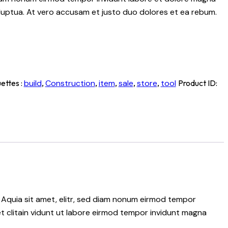
luptua. At vero accusam et justo duo dolores et ea rebum.
ettes :
build
,
Construction
,
item
,
sale
,
store
,
tool
Product ID:
 Aquia sit amet, elitr, sed diam nonum eirmod tempor
t clitain vidunt ut labore eirmod tempor invidunt magna