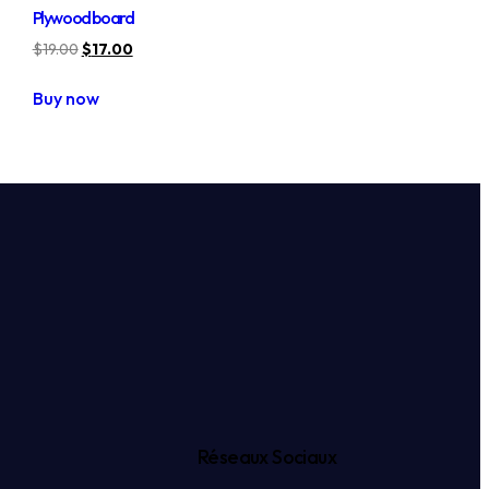
Plywood board
$
19.00
$
17.00
Buy now
Réseaux Sociaux