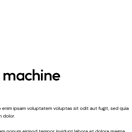
g machine
 enim ipsam voluptatem voluptas sit odit aut fugit, sed quia
 dolor.
 diam nonum eirmod tempor invidunt labore et dolore magna