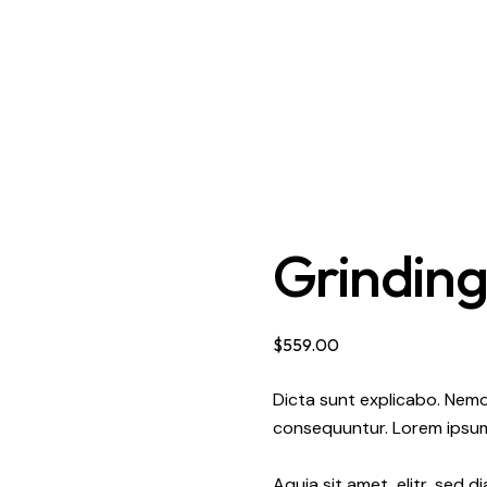
Grindin
$
559.00
Dicta sunt explicabo. Nemo
consequuntur. Lorem ipsum
Aquia sit amet, elitr, sed