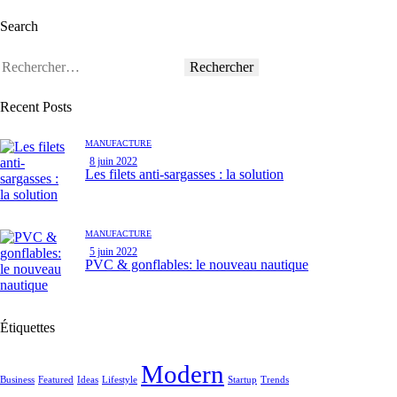
Search
Recent Posts
MANUFACTURE
8 juin 2022
Les filets anti-sargasses : la solution
MANUFACTURE
5 juin 2022
PVC & gonflables: le nouveau nautique
Étiquettes
Modern
Business
Featured
Ideas
Lifestyle
Startup
Trends