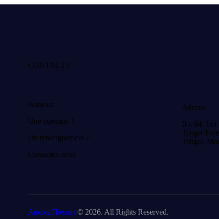
CONTACTS
Bonjour
Adresse
Une question ?
Ilot 64, Lot
Tanger Fre
Un renseignement ?
Tanger, Ma
Contactez-nous
AncoraThemes
© 2026. All Rights Reserved.