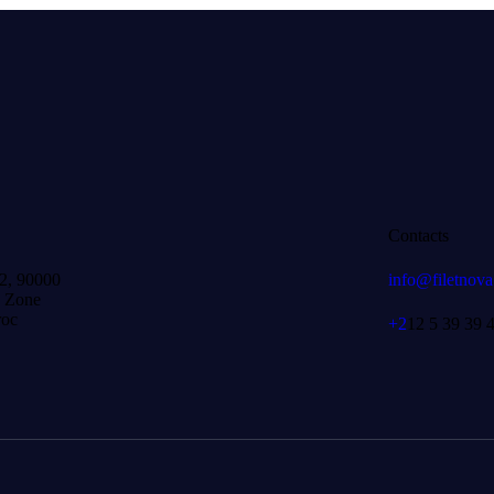
Contacts
 2, 90000
info@filetnov
e Zone
roc
+2
12 5 39 39 