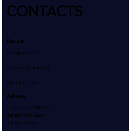
CONTACTS
Bonjour
Une question ?
Un renseignement ?
Contactez-nous
Adresse
Ilot 64, Lot 2, 90000
Tanger Free Zone
Tanger, Maroc